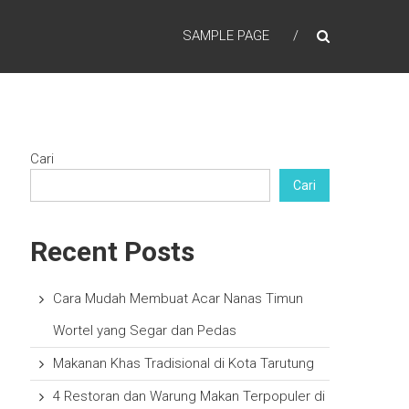
SAMPLE PAGE
Cari
Cari
Recent Posts
Cara Mudah Membuat Acar Nanas Timun
Wortel yang Segar dan Pedas
Makanan Khas Tradisional di Kota Tarutung
4 Restoran dan Warung Makan Terpopuler di