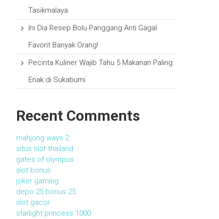
Tasikmalaya
Ini Dia Resep Bolu Panggang Anti Gagal
Favorit Banyak Orang!
Pecinta Kuliner Wajib Tahu 5 Makanan Paling
Enak di Sukabumi
Recent Comments
mahjong ways 2
situs slot thailand
gates of olympus
slot bonus
joker gaming
depo 25 bonus 25
slot gacor
starlight princess 1000