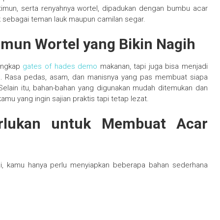
 timun, serta renyahnya wortel, dipadukan dengan bumbu acar
 sebagai teman lauk maupun camilan segar.
mun Wortel yang Bikin Nagih
lengkap
gates of hades demo
makanan, tapi juga bisa menjadi
a. Rasa pedas, asam, dan manisnya yang pas membuat siapa
. Selain itu, bahan-bahan yang digunakan mudah ditemukan dan
 yang ingin sajian praktis tapi tetap lezat.
rlukan untuk Membuat Acar
, kamu hanya perlu menyiapkan beberapa bahan sederhana