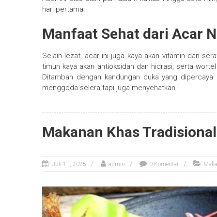
hari pertama.
Manfaat Sehat dari Acar 
Selain lezat, acar ini juga kaya akan vitamin dan s
timun kaya akan antioksidan dan hidrasi, serta worte
Ditambah dengan kandungan cuka yang dipercaya 
menggoda selera tapi juga menyehatkan.
Makanan Khas Tradisional
Juli 11, 2025
admin
0 Komentar
Maka