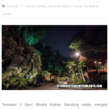
,
,
Restoran
Culinary Garden
Kafe & Roti Bakar D'Liquid
The Street by
Cicadas
Temukan 5 Spot Wisata Kuliner, Bandung selalu menjadi