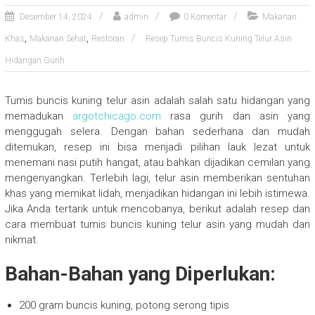
Desember 14, 2024
admin
0 Komentar
Makanan
,
,
Khas
Makanan Sehat
Restoran
Resep Tumis Buncis Kuning Telur Asin
Hidangan Gurih
Tumis buncis kuning telur asin adalah salah satu hidangan yang
memadukan
argotchicago.com
rasa gurih dan asin yang
menggugah selera. Dengan bahan sederhana dan mudah
ditemukan, resep ini bisa menjadi pilihan lauk lezat untuk
menemani nasi putih hangat, atau bahkan dijadikan cemilan yang
mengenyangkan. Terlebih lagi, telur asin memberikan sentuhan
khas yang memikat lidah, menjadikan hidangan ini lebih istimewa.
Jika Anda tertarik untuk mencobanya, berikut adalah resep dan
cara membuat tumis buncis kuning telur asin yang mudah dan
nikmat.
Bahan-Bahan yang Diperlukan:
200 gram buncis kuning, potong serong tipis