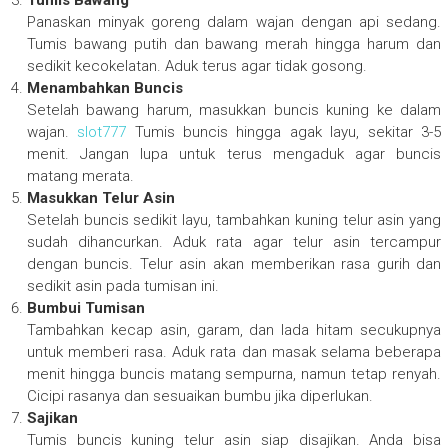
Tumis Bawang
Panaskan minyak goreng dalam wajan dengan api sedang.
Tumis bawang putih dan bawang merah hingga harum dan
sedikit kecokelatan. Aduk terus agar tidak gosong.
Menambahkan Buncis
Setelah bawang harum, masukkan buncis kuning ke dalam
wajan.
slot777
Tumis buncis hingga agak layu, sekitar 3-5
menit. Jangan lupa untuk terus mengaduk agar buncis
matang merata.
Masukkan Telur Asin
Setelah buncis sedikit layu, tambahkan kuning telur asin yang
sudah dihancurkan. Aduk rata agar telur asin tercampur
dengan buncis. Telur asin akan memberikan rasa gurih dan
sedikit asin pada tumisan ini.
Bumbui Tumisan
Tambahkan kecap asin, garam, dan lada hitam secukupnya
untuk memberi rasa. Aduk rata dan masak selama beberapa
menit hingga buncis matang sempurna, namun tetap renyah.
Cicipi rasanya dan sesuaikan bumbu jika diperlukan.
Sajikan
Tumis buncis kuning telur asin siap disajikan. Anda bisa