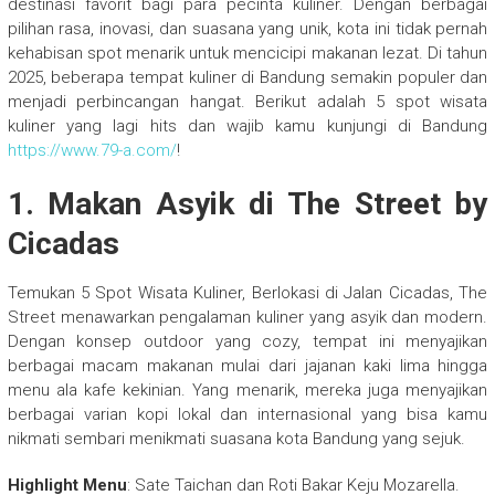
destinasi favorit bagi para pecinta kuliner. Dengan berbagai
pilihan rasa, inovasi, dan suasana yang unik, kota ini tidak pernah
kehabisan spot menarik untuk mencicipi makanan lezat. Di tahun
2025, beberapa tempat kuliner di Bandung semakin populer dan
menjadi perbincangan hangat. Berikut adalah 5 spot wisata
kuliner yang lagi hits dan wajib kamu kunjungi di Bandung
https://www.79-a.com/
!
1.
Makan Asyik di The Street by
Cicadas
Temukan 5 Spot Wisata Kuliner, Berlokasi di Jalan Cicadas, The
Street menawarkan pengalaman kuliner yang asyik dan modern.
Dengan konsep outdoor yang cozy, tempat ini menyajikan
berbagai macam makanan mulai dari jajanan kaki lima hingga
menu ala kafe kekinian. Yang menarik, mereka juga menyajikan
berbagai varian kopi lokal dan internasional yang bisa kamu
nikmati sembari menikmati suasana kota Bandung yang sejuk.
Highlight Menu
: Sate Taichan dan Roti Bakar Keju Mozarella.