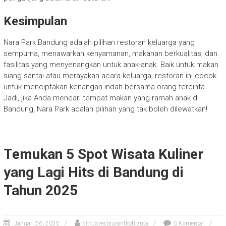
Kesimpulan
Nara Park Bandung adalah pilihan restoran keluarga yang
sempurna, menawarkan kenyamanan, makanan berkualitas, dan
fasilitas yang menyenangkan untuk anak-anak. Baik untuk makan
siang santai atau merayakan acara keluarga, restoran ini cocok
untuk menciptakan kenangan indah bersama orang tercinta.
Jadi, jika Anda mencari tempat makan yang ramah anak di
Bandung, Nara Park adalah pilihan yang tak boleh dilewatkan!
Temukan 5 Spot Wisata Kuliner
yang Lagi Hits di Bandung di
Tahun 2025
Januari 26, 2025
citrusrestaurantkohlanta
0 Komentar