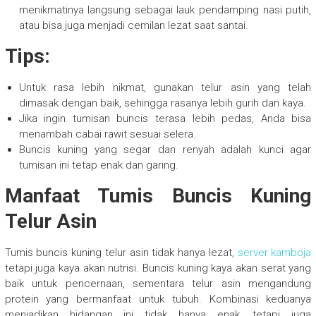
menikmatinya langsung sebagai lauk pendamping nasi putih,
atau bisa juga menjadi cemilan lezat saat santai.
Tips:
Untuk rasa lebih nikmat, gunakan telur asin yang telah
dimasak dengan baik, sehingga rasanya lebih gurih dan kaya.
Jika ingin tumisan buncis terasa lebih pedas, Anda bisa
menambah cabai rawit sesuai selera.
Buncis kuning yang segar dan renyah adalah kunci agar
tumisan ini tetap enak dan garing.
Manfaat Tumis Buncis Kuning
Telur Asin
Tumis buncis kuning telur asin tidak hanya lezat,
server kamboja
tetapi juga kaya akan nutrisi. Buncis kuning kaya akan serat yang
baik untuk pencernaan, sementara telur asin mengandung
protein yang bermanfaat untuk tubuh. Kombinasi keduanya
menjadikan hidangan ini tidak hanya enak, tetapi juga