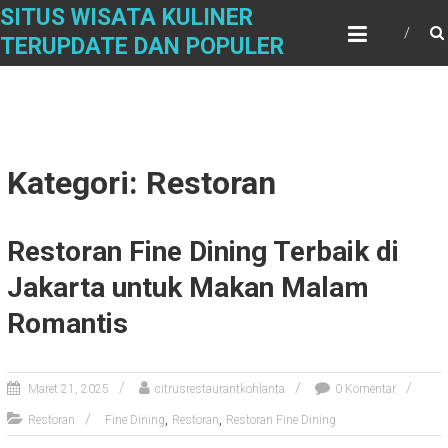
Skip
SITUS WISATA KULINER
to
TERUPDATE DAN POPULER
content
Kategori: Restoran
Restoran Fine Dining Terbaik di
Jakarta untuk Makan Malam
Romantis
Maret 21, 2025
citrusrestaurantkohlanta
0 Komentar
,
,
Restoran
Fine Dining
Restoran
Restoran Fine Dining