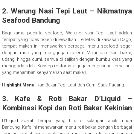
2.
Warung Nasi Tepi Laut – Nikmatnya
Seafood Bandung
Bagi kamu pecinta seafood, Warung Nasi Tepi Laut adalah
tempat yang tidak boleh di lewatkan. Terletak di kawasan Dago,
tempat makan ini menawarkan berbagai menu seafood segar
dengan rasa yang menggugah selera. Mulai dari ikan bakar,
udang, hingga cumi, semua di sajikan dengan bumbu khas yang
menggoda lidah. Konsep restoran ini juga mengusung tema laut
yang menambah kenyamanan saat makan.
Highlight Menu
: Ikan Bakar Tepi Laut dan Cumi Saus Padang.
3.
Kafe & Roti Bakar D’Liquid –
Kombinasi Kopi dan Roti Bakar Kekinian
D’Liquid adalah tempat yang hits di kalangan anak muda
Bandung. Kafe ini menawarkan menu roti bakar dengan berbagai
topping kreatif yang tidak biasa, mulai dari roti bakar dengan