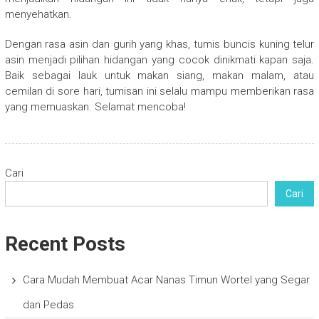
menyehatkan.
Dengan rasa asin dan gurih yang khas, tumis buncis kuning telur
asin menjadi pilihan hidangan yang cocok dinikmati kapan saja.
Baik sebagai lauk untuk makan siang, makan malam, atau
cemilan di sore hari, tumisan ini selalu mampu memberikan rasa
yang memuaskan. Selamat mencoba!
Cari
Cari
Recent Posts
Cara Mudah Membuat Acar Nanas Timun Wortel yang Segar
dan Pedas