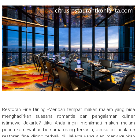
Restoran Fine Dining -Mencari tempat makan malam yang bisa
menghadirkan suasana romantis dan pengalaman kuliner
istimewa Jakarta? Jika Anda ingin menikmati makan malam
penuh kemewahan bersama orang terkasih, berikut ini adalah 5
restoran fine dining terbaik di Jakarta yang siap menyuguhkan