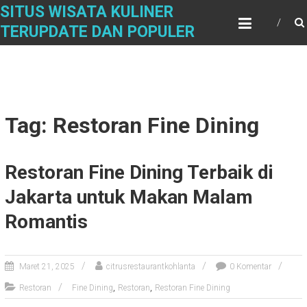
Skip
SITUS WISATA KULINER
to
TERUPDATE DAN POPULER
content
Tag: Restoran Fine Dining
Restoran Fine Dining Terbaik di
Jakarta untuk Makan Malam
Romantis
Maret 21, 2025
citrusrestaurantkohlanta
0 Komentar
,
,
Restoran
Fine Dining
Restoran
Restoran Fine Dining