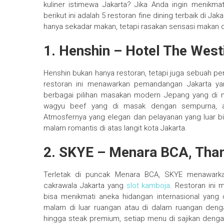
kuliner istimewa Jakarta? Jika Anda ingin menik
berikut ini adalah 5 restoran fine dining terbaik di 
hanya sekadar makan, tetapi rasakan sensasi makan 
1. Henshin – Hotel The West
Henshin bukan hanya restoran, tetapi juga sebuah pen
restoran ini menawarkan pemandangan Jakarta ya
berbagai pilihan masakan modern Jepang yang di ma
wagyu beef yang di masak dengan sempurna, a
Atmosfernya yang elegan dan pelayanan yang luar 
malam romantis di atas langit kota Jakarta.
2. SKYE – Menara BCA, Tha
Terletak di puncak Menara BCA, SKYE menawa
cakrawala Jakarta yang
slot kamboja
. Restoran ini 
bisa menikmati aneka hidangan internasional yang 
malam di luar ruangan atau di dalam ruangan deng
hingga steak premium, setiap menu di sajikan denga