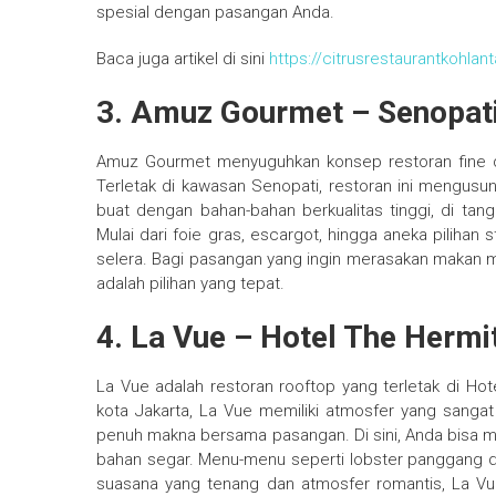
spesial dengan pasangan Anda.
Baca juga artikel di sini
https://citrusrestaurantkohlan
3. Amuz Gourmet – Senopat
Amuz Gourmet menyuguhkan konsep restoran fine d
Terletak di kawasan Senopati, restoran ini mengus
buat dengan bahan-bahan berkualitas tinggi, di tang
Mulai dari foie gras, escargot, hingga aneka pilihan
selera. Bagi pasangan yang ingin merasakan makan 
adalah pilihan yang tepat.
4. La Vue – Hotel The Herm
La Vue adalah restoran rooftop yang terletak di 
kota Jakarta, La Vue memiliki atmosfer yang sang
penuh makna bersama pasangan. Di sini, Anda bisa m
bahan segar. Menu-menu seperti lobster panggang da
suasana yang tenang dan atmosfer romantis, La 