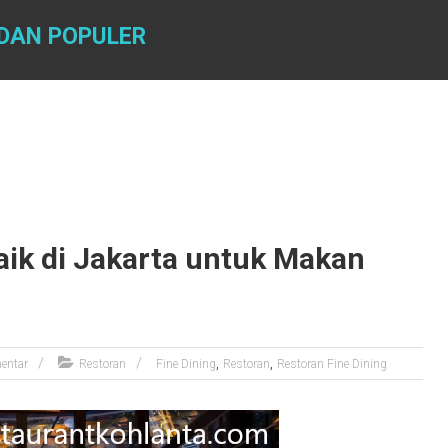
 DAN POPULER
aik di Jakarta untuk Makan
,
,
entar
Restoran
Fine Dining
Restoran
Restoran Fine Dining