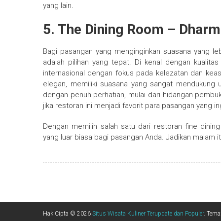
yang lain.
5. The Dining Room – Dhar
Bagi pasangan yang menginginkan suasana yang le
adalah pilihan yang tepat. Di kenal dengan kualitas
internasional dengan fokus pada kelezatan dan keas
elegan, memiliki suasana yang sangat mendukung u
dengan penuh perhatian, mulai dari hidangan pembu
jika restoran ini menjadi favorit para pasangan yan
Dengan memilih salah satu dari restoran fine din
yang luar biasa bagi pasangan Anda. Jadikan malam itu
Hak Cipta © 2026
Situs Wisata Kuliner Terupdate dan Populer
. Tema