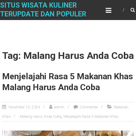
Skip
SITUS WISATA KULINER
to
TERUPDATE DAN POPULER
content
Tag: Malang Harus Anda Coba
Menjelajahi Rasa 5 Makanan Khas
Malang Harus Anda Coba
November 14, 2024
admin
0 Komentar
Makanan
,
Khas
Malang Harus Anda Coba
Menjelajahi Rasa 5 Makanan Khas