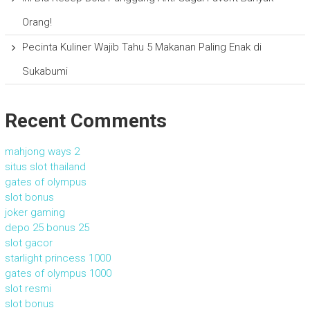
Orang!
Pecinta Kuliner Wajib Tahu 5 Makanan Paling Enak di
Sukabumi
Recent Comments
mahjong ways 2
situs slot thailand
gates of olympus
slot bonus
joker gaming
depo 25 bonus 25
slot gacor
starlight princess 1000
gates of olympus 1000
slot resmi
slot bonus