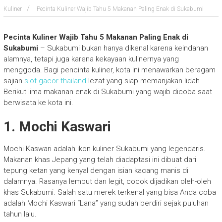
Kuliner
Pecinta Kuliner Wajib Tahu 5 Makanan Paling Enak di Sukabumi
Pecinta Kuliner Wajib Tahu 5 Makanan Paling Enak di
Sukabumi
– Sukabumi bukan hanya dikenal karena keindahan
alamnya, tetapi juga karena kekayaan kulinernya yang
menggoda. Bagi pencinta kuliner, kota ini menawarkan beragam
sajian
slot gacor thailand
lezat yang siap memanjakan lidah.
Berikut lima makanan enak di Sukabumi yang wajib dicoba saat
berwisata ke kota ini.
1. Mochi Kaswari
Mochi Kaswari adalah ikon kuliner Sukabumi yang legendaris.
Makanan khas Jepang yang telah diadaptasi ini dibuat dari
tepung ketan yang kenyal dengan isian kacang manis di
dalamnya. Rasanya lembut dan legit, cocok dijadikan oleh-oleh
khas Sukabumi. Salah satu merek terkenal yang bisa Anda coba
adalah Mochi Kaswari “Lana” yang sudah berdiri sejak puluhan
tahun lalu.