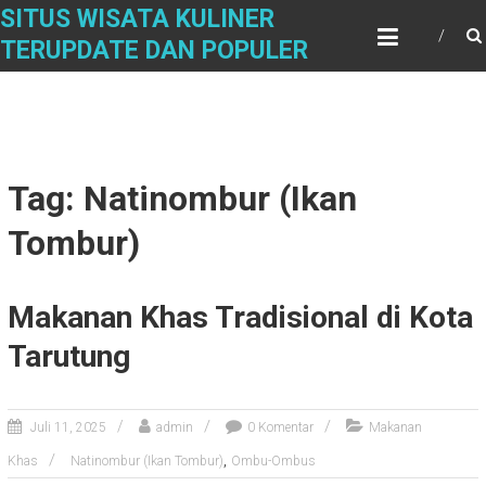
Skip
SITUS WISATA KULINER
to
TERUPDATE DAN POPULER
content
Tag: Natinombur (Ikan
Tombur)
Makanan Khas Tradisional di Kota
Tarutung
Juli 11, 2025
admin
0 Komentar
Makanan
,
Khas
Natinombur (Ikan Tombur)
Ombu-Ombus