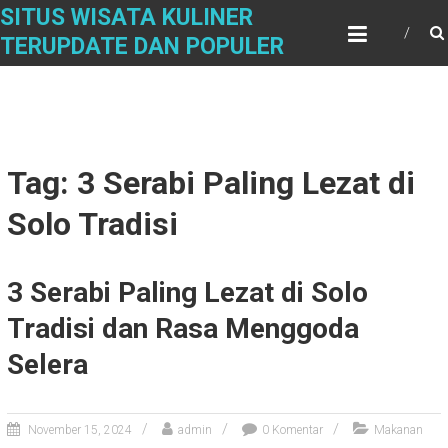
Skip
SITUS WISATA KULINER
to
TERUPDATE DAN POPULER
content
Tag: 3 Serabi Paling Lezat di
Solo Tradisi
3 Serabi Paling Lezat di Solo
Tradisi dan Rasa Menggoda
Selera
November 15, 2024
admin
0 Komentar
Makanan