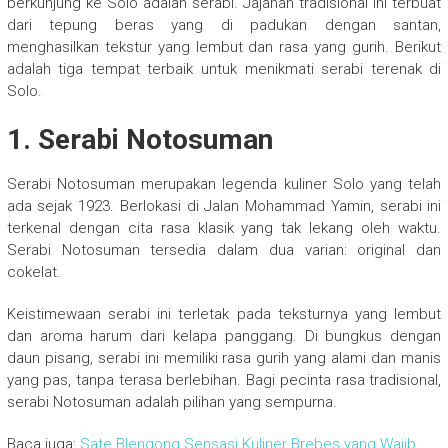
berkunjung ke Solo adalah serabi. Jajanan tradisional ini terbuat
dari tepung beras yang di padukan dengan santan,
menghasilkan tekstur yang lembut dan rasa yang gurih. Berikut
adalah tiga tempat terbaik untuk menikmati serabi terenak di
Solo.
1.
Serabi Notosuman
Serabi Notosuman merupakan legenda kuliner Solo yang telah
ada sejak 1923. Berlokasi di Jalan Mohammad Yamin, serabi ini
terkenal dengan cita rasa klasik yang tak lekang oleh waktu.
Serabi Notosuman tersedia dalam dua varian: original dan
cokelat.
Keistimewaan serabi ini terletak pada teksturnya yang lembut
dan aroma harum dari kelapa panggang. Di bungkus dengan
daun pisang, serabi ini memiliki rasa gurih yang alami dan manis
yang pas, tanpa terasa berlebihan. Bagi pecinta rasa tradisional,
serabi Notosuman adalah pilihan yang sempurna.
Baca juga:
Sate Blengong Sensasi Kuliner Brebes yang Wajib