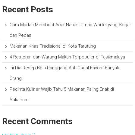
Recent Posts
Cara Mudah Membuat Acar Nanas Timun Wortel yang Segar
dan Pedas
Makanan Khas Tradisional di Kota Tarutung
4 Restoran dan Warung Makan Terpopuler di Tasikmalaya
Ini Dia Resep Bolu Panggang Anti Gagal Favorit Banyak
Orang!
Pecinta Kuliner Wajib Tahu 5 Makanan Paling Enak di
Sukabumi
Recent Comments
mahjong ways 2