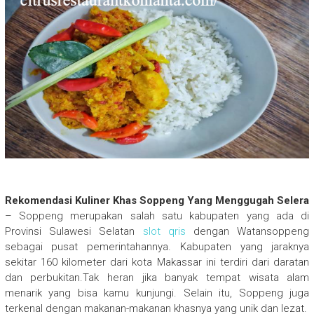
Rekomendasi Kuliner Khas Soppeng Yang Menggugah Selera
– Soppeng merupakan salah satu kabupaten yang ada di
Provinsi Sulawesi Selatan
slot qris
dengan Watansoppeng
sebagai pusat pemerintahannya. Kabupaten yang jaraknya
sekitar 160 kilometer dari kota Makassar ini terdiri dari daratan
dan perbukitan.Tak heran jika banyak tempat wisata alam
menarik yang bisa kamu kunjungi. Selain itu, Soppeng juga
terkenal dengan makanan-makanan khasnya yang unik dan lezat.