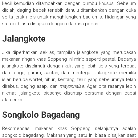
kecil kemudian ditambahkan dengan bumbu khusus. Sebelum
diolah, daging bebek terlebih dahulu ditambahkan dengan cuka
serta jeruk nipis untuk menghilangkan bau amis. Hidangan yang
satu ini biasa disajikan dengan cita rasa pedas.
Jalangkote
Jika diperhatikan sekilas, tampilan jalangkote yang merupakan
makanan ringan khas Soppeng ini mirip seperti pastel. Bedanya
jalangkote diselimuti dengan kulit yang lebih tipis yang terbuat
dari terigu, garam, santan, dan mentega. Jalangkote memiliki
isian berupa wortel, bihun, kentang, telur yang sebelumnya telah
direbus, daging asap, dan
mayonnaise
. Agar cita rasanya lebih
nikmat, jalangkote biasanya disantap bersama dengan cabai
atau cuka.
Songkolo Bagadang
Rekomendasi makanan khas Soppeng selanjutnya adalah
songkolo bagadang. Makanan yang satu ini biasa disajikan saat